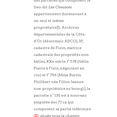
des parcelles qui composent le
lieu-dit
Les Cheusots
appartiennent dorénavant à
un seul et même
propriétaire[5. Archives
départementales de la Côte-
d’Or (désormais ADCO), 3P,
cadastre de Fixin, matrice
cadastrale des propriétés non
bâties, XXe siècle, f° 578 (Gélin
Pierre à Fixin, négociant en
vin) et f° 796 (Mme Burtin
Philibert née Fillon Jeanne
nue-propriétaire au bourg).], la
parcelle n° 130 est à nouveau
amputée des 77 ca qui
composent sa partie inférieure
(E)
, située sous le chemin