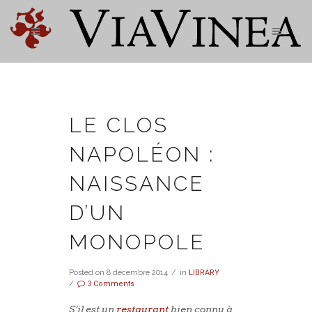
LE CLOS
NAPOLÉON :
NAISSANCE
D’UN
MONOPOLE
Posted on
8 décembre 2014
in
LIBRARY
3 Comments
S’il est un
restaurant
bien connu à