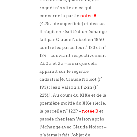
rogné très vite en ce qui
concerne la partie
notée
B
(4.75 a de superficie) ci-dessus.
Il s’agit en réalité d’un échange
fait par Claude Noisot en 1840
contre les parcelles n° 123 et n°
124 – couvrant respectivement
2.60 a et 2 a – ainsi que cela
apparaît sur le registre
cadastral[4. Claude Noisot (f°
193) ; Jean Valson à Fixin (f°
225).]. Au cours du XIXe et de la
première moitié du XXe siècle,
la parcelle n° 122P –
notée B
et
passée chez Jean Valson après
l’échange avec Claude Noisot –
n’a jamais fait l’objet de