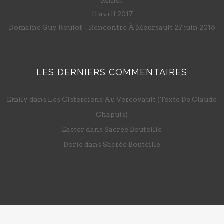
Millet
11 avril 2017
Domaine Guy Roulot – Rencontre À Meursault
27 juin 2016
LES DERNIERS COMMENTAIRES
Emily
dans
Les Cisterciens Au Vercovault (Texte De Claude
Chapuis)
Easter
dans
Sacrée Bouteille
Dorie
dans
Sacrée Bouteille