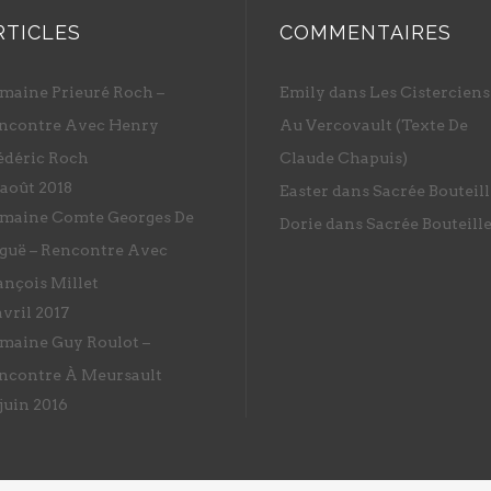
RTICLES
COMMENTAIRES
maine Prieuré Roch –
Emily
dans
Les Cisterciens
ncontre Avec Henry
Au Vercovault (Texte De
édéric Roch
Claude Chapuis)
 août 2018
Easter
dans
Sacrée Bouteill
maine Comte Georges De
Dorie
dans
Sacrée Bouteill
guë – Rencontre Avec
ançois Millet
avril 2017
maine Guy Roulot –
ncontre À Meursault
 juin 2016