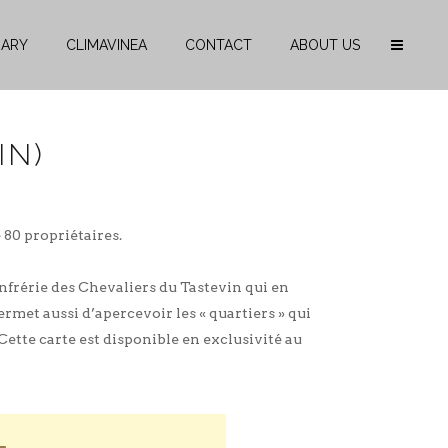
RARY
CLIMAVINEA
CONTACT
ABOUT US
IN)
 80 propriétaires.
nfrérie des Chevaliers du Tastevin qui en
rmet aussi d’apercevoir les « quartiers » qui
Cette carte est disponible en exclusivité au