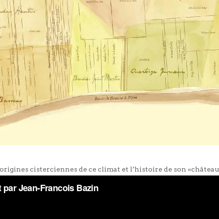
origines cisterciennes de ce climat et l’histoire de son «châtea