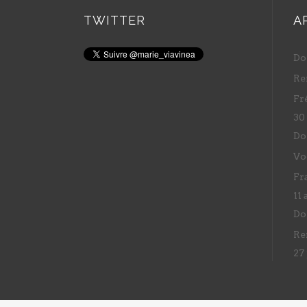
TWITTER
A
Do
Re
Fr
30
Do
Vo
Fr
11 
Do
Re
27