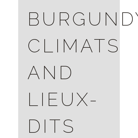
BURGUND
CLIMATS
AND
LIEUX-
DITS