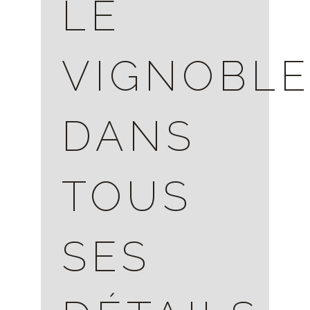
LE
VIGNOBL
DANS
TOUS
SES