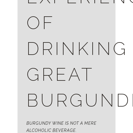
OF
DRINKING
GREAT
BURGUND
BURGUNDY WINE IS NOT A MERE
ALCOHOLIC BEVERAGE.